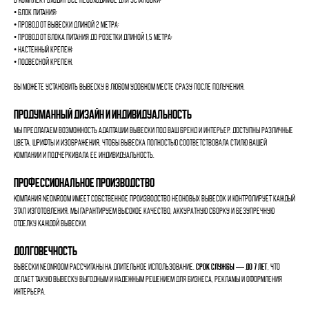
В комплект входит все необходимое для установки:
• блок питания;
• провод от вывески длиной 2 метра;
• провод от блока питания до розетки длиной 1,5 метра;
• настенный крепеж;
• подвесной крепеж.
Вы можете установить вывеску в любом удобном месте сразу после получения.
Продуманный дизайн и индивидуальность
Мы предлагаем возможность адаптации вывески под ваш бренд и интерьер. Доступны различные
цвета, шрифты и изображения, чтобы вывеска полностью соответствовала стилю вашей
компании и подчеркивала ее индивидуальность.
Профессиональное производство
Компания Neonroom имеет собственное производство неоновых вывесок и контролирует каждый
этап изготовления. Мы гарантируем высокое качество, аккуратную сборку и безупречную
отделку каждой вывески.
Долговечность
Вывески Neonroom рассчитаны на длительное использование.
Срок службы — до 7 лет
, что
делает такую вывеску выгодным и надежным решением для бизнеса, рекламы и оформления
интерьера.