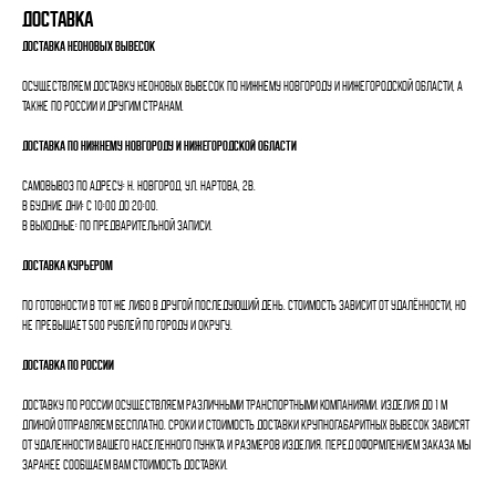
Доставка
Доставка неоновых вывесок
Осуществляем доставку неоновых вывесок по Нижнему Новгороду и Нижегородской области, а
также по России и другим странам.
Доставка по Нижнему Новгороду и Нижегородской области
Самовывоз по адресу: Н. Новгород, ул. Нартова, 2В.
В будние дни: с 10:00 до 20:00.
В выходные: по предварительной записи.
Доставка курьером
По готовности в тот же либо в другой последующий день. Стоимость зависит от удалённости, но
не превышает 500 рублей по городу и округу.
Доставка по России
Доставку по России осуществляем различными транспортными компаниями. Изделия до 1 м
длиной отправляем бесплатно. Сроки и стоимость доставки крупногабаритных вывесок зависят
от удаленности вашего населенного пункта и размеров изделия. Перед оформлением заказа мы
заранее сообщаем вам стоимость доставки.