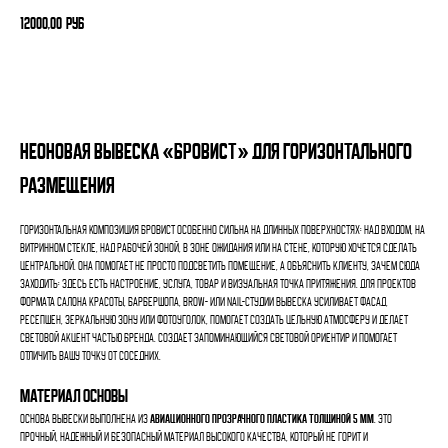
12000,00
руб
Оформить заказ
Неоновая вывеска «БРОВИСТ» для горизонтального
размещения
Горизонтальная композиция БРОВИСТ особенно сильна на длинных поверхностях: над входом, на
витринном стекле, над рабочей зоной, в зоне ожидания или на стене, которую хочется сделать
центральной. Она помогает не просто подсветить помещение, а объяснить клиенту, зачем сюда
заходить: здесь есть настроение, услуга, товар и визуальная точка притяжения. Для проектов
формата салона красоты, барбершопа, brow- или nail-студии вывеска усиливает фасад,
ресепшен, зеркальную зону или фотоуголок, помогает создать цельную атмосферу и делает
световой акцент частью бренда. Создает запоминающийся световой ориентир и помогает
отличить вашу точку от соседних.
Материал основы
Основа вывески выполнена из
авиационного прозрачного пластика толщиной 5 мм
. Это
прочный, надежный и безопасный материал высокого качества, который не горит и