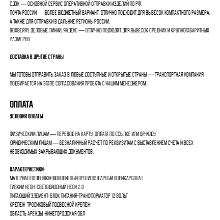
СДЭК — основной сервис оперативной отправки изделий по РФ.
Почта России — более бюджетный вариант, отлично подходит для вывесок компактного размера,
а также для отправки в дальние регионы России.
Boxberry, Деловые линии, Яндекс — отлично подходят для вывесок средних и крупногабаритных
размеров.
Доставка в другие страны
Мы готовы отправить заказ в любые доступные и открытые страны — транспортная компания
подбирается на этапе согласования проекта с нашим менеджером.
Оплата
Условия оплаты
Физическим лицам — перевод на карту, оплата по ссылке или QR-коду.
Юридическим лицам — безналичный расчет по реквизитам с выставлением счета и всех
необходимых закрывающих документов.
Характеристики:
Материал подложки: Монолитный противоударный поликарбонат
Гибкий неон: Светодиодный неон 2.0
Питающий элемент: Блок питания-трансформатор 12 Вольт
Крепеж: Тросиковый подвесной крепеж
Область аренды: Нижегородская обл