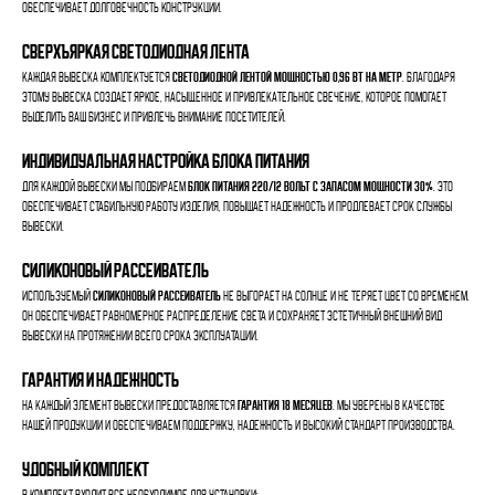
обеспечивает долговечность конструкции.
Сверхъяркая светодиодная лента
Каждая вывеска комплектуется
светодиодной лентой мощностью 0,96 Вт на метр
. Благодаря
этому вывеска создает яркое, насыщенное и привлекательное свечение, которое помогает
выделить ваш бизнес и привлечь внимание посетителей.
Индивидуальная настройка блока питания
Для каждой вывески мы подбираем
блок питания 220/12 Вольт с запасом мощности 30%
. Это
обеспечивает стабильную работу изделия, повышает надежность и продлевает срок службы
вывески.
Силиконовый рассеиватель
Используемый
силиконовый рассеиватель
не выгорает на солнце и не теряет цвет со временем.
Он обеспечивает равномерное распределение света и сохраняет эстетичный внешний вид
вывески на протяжении всего срока эксплуатации.
Гарантия и надежность
На каждый элемент вывески предоставляется
гарантия 18 месяцев
. Мы уверены в качестве
нашей продукции и обеспечиваем поддержку, надежность и высокий стандарт производства.
Удобный комплект