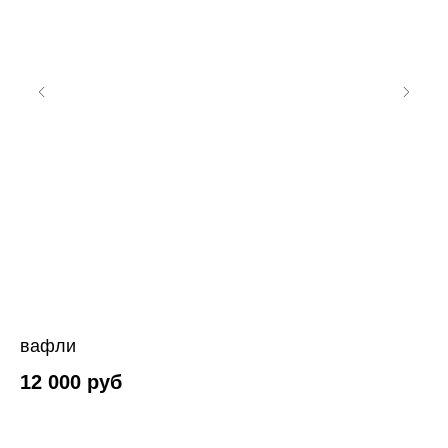
вафли
fi
12 000
руб
1