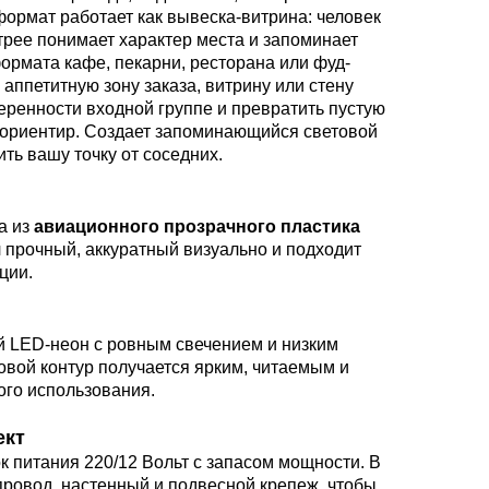
формат работает как вывеска-витрина: человек
трее понимает характер места и запоминает
ормата кафе, пекарни, ресторана или фуд-
 аппетитную зону заказа, витрину или стену
еренности входной группе и превратить пустую
ориентир. Создает запоминающийся световой
ть вашу точку от соседних.
а из
авиационного прозрачного пластика
 прочный, аккуратный визуально и подходит
ции.
 LED-неон с ровным свечением и низким
овой контур получается ярким, читаемым и
го использования.
ект
к питания 220/12 Вольт с запасом мощности. В
провод, настенный и подвесной крепеж, чтобы