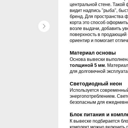
центральной стене. Такой 
видит надпись "рыба", быс
бренд. Для пространства ф
корта это способ оформить
возле выдачи, добавить ув
поверхность в продающий 
ориентир и помогает отличи
Материал основы
Основа вывески выполнен
толщиной 5 мм
. Материал
для долговечной эксплуата
Светодиодный неон
Используется современный
энергопотреблением. Свет
безопасным для ежедневно
Блок питания и компл
К вывеске подбирается бло
комплект можно включить 