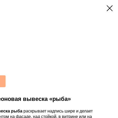
еоновая вывеска «рыба»
веска рыба
раскрывает надпись шире и делает
том на фасаде, над стойкой, в витрине или на