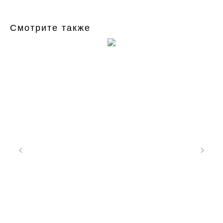
Смотрите также
а
1